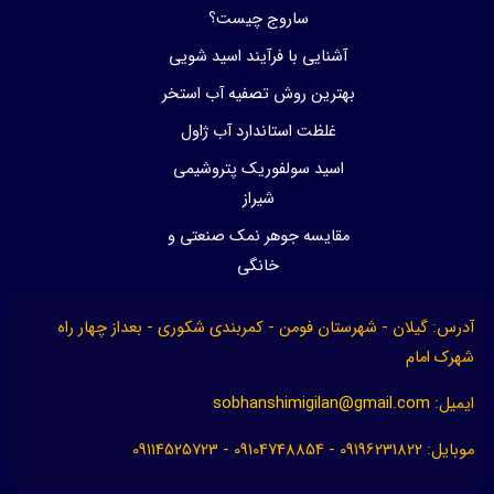
ساروج چیست؟
آشنایی با فرآیند اسید شویی
بهترین روش تصفیه آب استخر
غلظت استاندارد آب ژاول
اسید سولفوریک پتروشیمی
شیراز
مقایسه جوهر نمک صنعتی و
خانگی
آدرس: گیلان - شهرستان فومن - کمربندی شکوری - بعداز چهار راه
شهرک امام
ایمیل:
sobhanshimigilan@gmail.com
موبایل: 09196231822 - 09104748854 - 09114525723