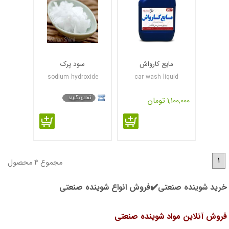
مایع کارواش
سود پرک
sodium hydroxide
car wash liquid
1,100,000 تومان
1
مجموع 4 محصول
خرید شوینده صنعتی✔️فروش انواع شوینده صنعتی
فروش آنلاین مواد شوینده صنعتی