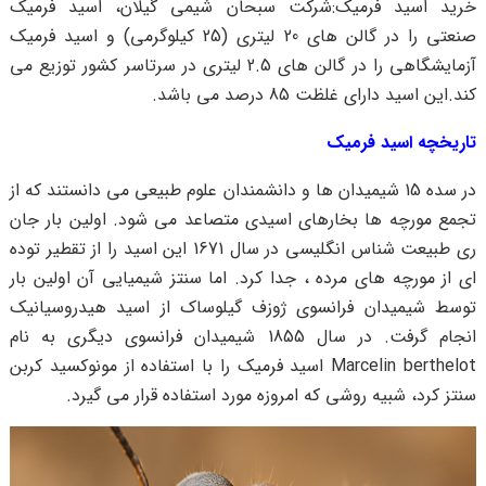
خرید اسید فرمیک:شرکت سبحان شیمی گیلان، اسید فرمیک
صنعتی را در گالن های 20 لیتری (25 کیلوگرمی) و اسید فرمیک
آزمایشگاهی را در گالن های 2.5 لیتری در سرتاسر کشور توزیع می
کند.این اسید دارای غلظت 85 درصد می باشد.
تاریخچه اسید فرمیک
در سده 15 شیمیدان ها و دانشمندان علوم طبیعی می دانستند که از
تجمع مورچه ها بخارهای اسیدی متصاعد می شود. اولین بار جان
ری طبیعت شناس انگلیسی در سال 1671 این اسید را از تقطیر توده
ای از مورچه های مرده ، جدا کرد. اما سنتز شیمیایی آن اولین بار
توسط شیمیدان فرانسوی ژوزف گیلوساک از اسید هیدروسیانیک
انجام گرفت. در سال 1855 شیمیدان فرانسوی دیگری به نام
Marcelin berthelot اسید فرمیک را با استفاده از مونوکسید کربن
سنتز کرد، شبیه روشی که امروزه مورد استفاده قرار می گیرد.