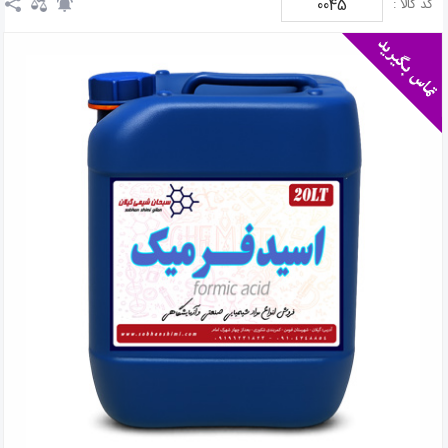
0045
کد کالا :