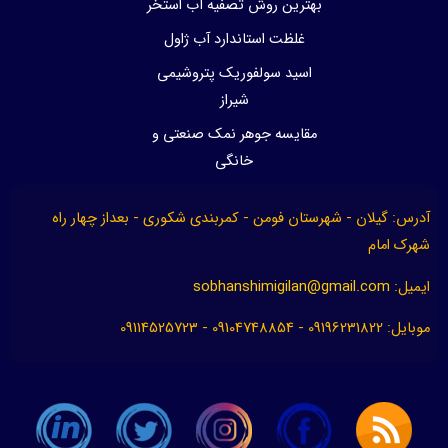
بهترین روش تصفیه آب استخر
غلظت استاندارد آب ژاول
اسید سولفوریک پتروشیمی
شیراز
مقایسه جوهر نمک صنعتی و
خانگی
آدرس: گیلان - شهرستان فومن - کمربندی شکوری - بعداز چهار راه
شهرک امام
ایمیل:
sobhanshimigilan@gmail.com
موبایل: 09196231822 - 09104748854 - 09114525723