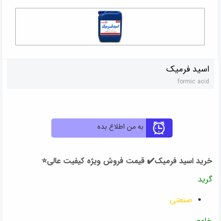
اسید فرمیک
formic acid
به من اطلاع بده
خرید اسید فرمیک✔️ قیمت فروش ویژه کیفیت عالی⭐︁
گرید
صنعتی
خلوص