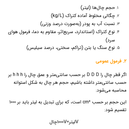
حجم چال‌ها (لیتر)
چگالی مخلوط آماده کتراک (kg/L)
نسبت آب به پودر (به‌صورت درصد وزنی)
نوع کتراک (استاندارد، سریع‌اثر، مقاوم به دما، فرمول هوای
سرد)
نوع سنگ یا بتن (تراکم، سختی، درصد سیلیس)
۲. فرمول عمومی
اگر قطر چال را
D
D D
بر حسب سانتی‌متر و عمق چال را
h
h h
بر
حسب سانتی‌متر داشته باشیم، حجم هر چال به شکل استوانه
محاسبه می‌شود:
این حجم بر حسب cm³ است، که برای تبدیل به لیتر باید بر 1000
تقسیم شود:
V
لیتر
=
V
1000
چال