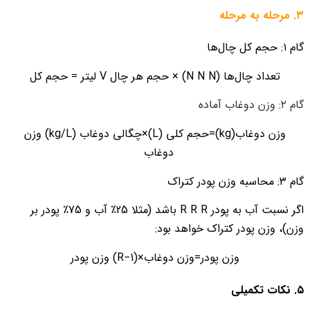
۳. مرحله به مرحله
گام ۱: حجم کل چال‌ها
تعداد چال‌ها (
N
N N
) × حجم هر چال
V
لیتر
= حجم کل
گام ۲: وزن دوغاب آماده
وزن دوغاب(kg)=حجم کلی (L)×چگالی دوغاب (kg/L) وزن
دوغاب
گام ۳: محاسبه وزن پودر کتراک
اگر نسبت آب به پودر
R
R R
باشد (مثلا 25٪ آب و 75٪ پودر بر
وزن)، وزن پودر کتراک خواهد بود:
وزن پودر=وزن دوغاب×(1−R) وزن پودر
۵. نکات تکمیلی